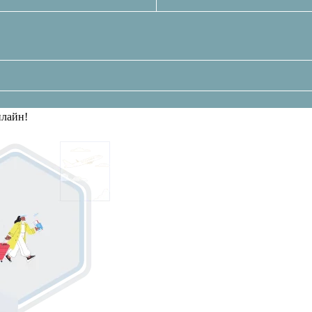
нлайн!