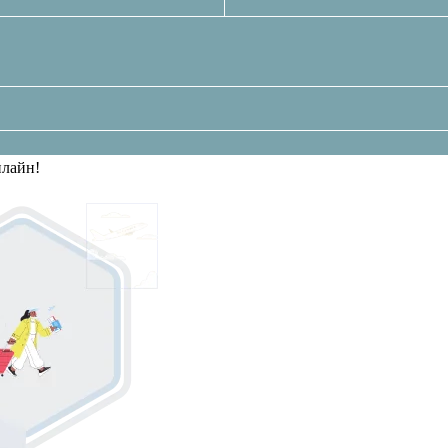
нлайн!