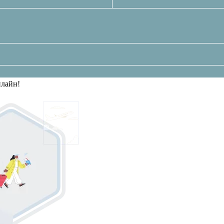
нлайн!