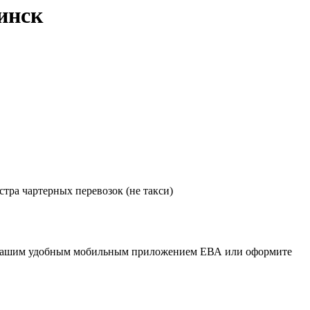
инск
тра чартерных перевозок (не такси)
сь нашим удобным мобильным приложением ЕВА или оформите