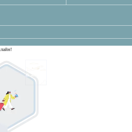
нлайн!