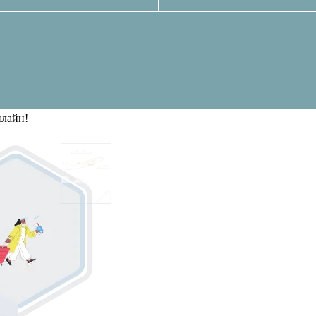
нлайн!