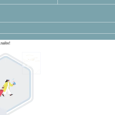
нлайн!