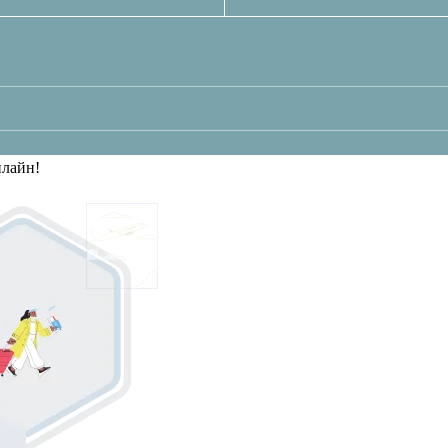
нлайн!