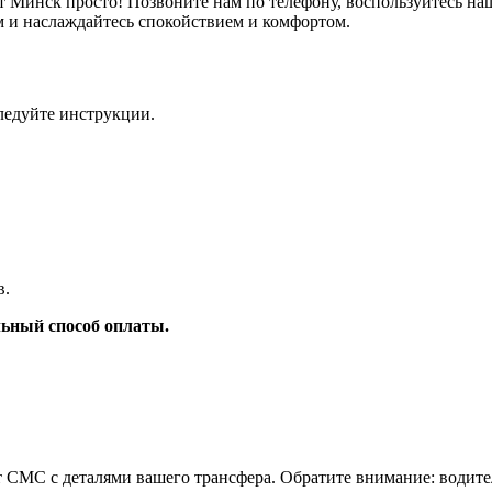
рт Минск просто! Позвоните нам по телефону, воспользуйтесь
м и наслаждайтесь спокойствием и комфортом.
ледуйте инструкции.
в.
ьный способ оплаты.
т СМС с деталями вашего трансфера. Обратите внимание: водите