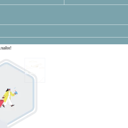
нлайн!