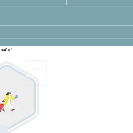
нлайн!